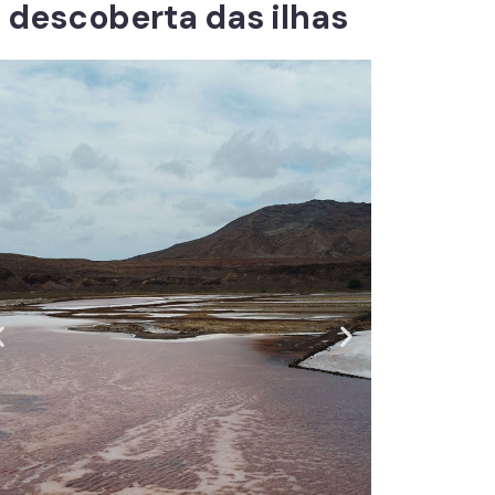
descoberta das ilhas
Salinas
Pedra do
Lume
Ilha do Sal
Descobrir