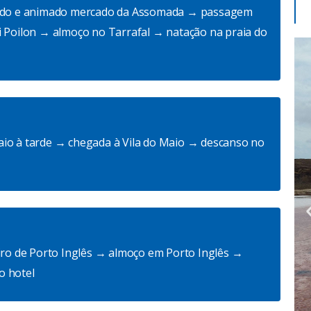
orido e animado mercado da Assomada → passagem
i Poilon → almoço no Tarrafal → natação na praia do
Praia de
aio à tarde → chegada à Vila do Maio → descanso no
Baixo
Rocha
Ilha do São Nicolau
(Tarrafal)
eiro de Porto Inglês → almoço em Porto Inglês →
o hotel
Descobrir