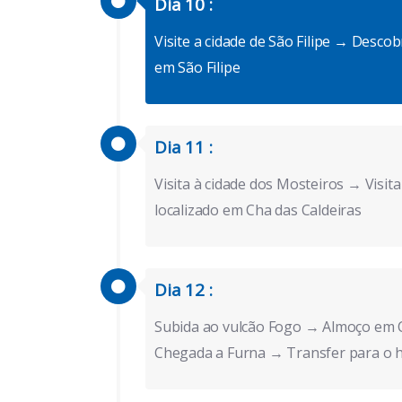
Dia 10 :
Visite a cidade de São Filipe → Desco
em São Filipe
Dia 11 :
Visita à cidade dos Mosteiros → Visit
localizado em Cha das Caldeiras
Dia 12 :
Subida ao vulcão Fogo → Almoço em C
Chegada a Furna → Transfer para o h