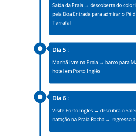
Saída da Praia → descoberta do col
pela Boa Entrada para admirar o Pé d
Tarrafal
Dia 5 :
Manhã livre na Praia → barco para M
te
Monte
hotel em Porto Inglês
do
Fontainhas
icolau
Ilha do Santo Antão
Dia 6 :
Visite Porto Inglês → descubra o Sal
r
Descobrir
natação na Praia Rocha → regresso a