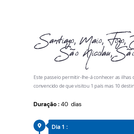
Santiago, Maio, Fog
São Nicolau, São
Este passeio permitir-lhe-á conhecer as ilha
convencido de que visitou 1 país mas 10 desti
Duração :
40 dias
Dia 1 :