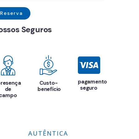
Reserva
ossos Seguros
pagamento
presença
Custo-
Destino
seguro
de
benefício
dos
campo
sonhos
AUTÊNTICA