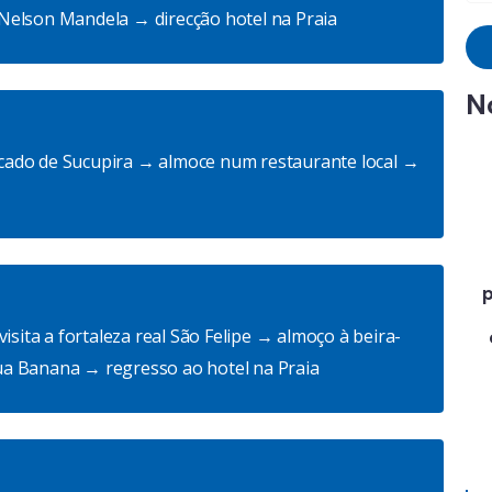
Nelson Mandela → direcção hotel na Praia
N
mercado de Sucupira → almoce num restaurante local →
pagamento
Custo-
Destino
seguro
benefício
dos
isita a fortaleza real São Felipe → almoço à beira-
sonhos
a Banana → regresso ao hotel na Praia