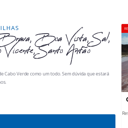
ILHAS
RE
o, Brava, Boa Vista, Sal,
 Vicente, Santo Antão
s de Cabo Verde como um todo. Sem dúvida que estará
nos.
Re