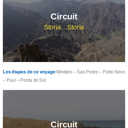
Voir le détail
Circuit
Storia…Storia
Les étapes de ce voyage
Mindelo – Sao Pedro – Porto Novo
– Paul – Ponta do Sol
Îles : Sao Vicente & Santo Antao
l'île volcan et l'île sauvage, époustouflantes ses perles
noires.
Voir le détail
Circuit