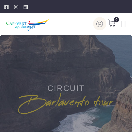
0
CIRCUIT
Barlavento tour