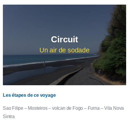
Circuit
Un air de sodade
Les étapes de ce voyage
Îles : Fogo & Brava
Sao Filipe – Mosteiros – volcan de Fogo – Furna – Vila Nova
Sintra
l'île volcan et l'île sauvage, époustouflantes ses perles
noires.