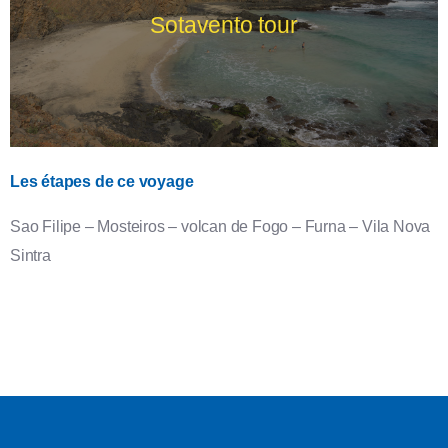
Sotavento tour
Les étapes de ce voyage
Îles : Santiago, Maio, Fogo, Brava
Sao Filipe – Mosteiros – volcan de Fogo – Furna – Vila Nova
Sintra
l'île volcan et l'île sauvage, époustouflantes ses perles
noires.
Voir le détail