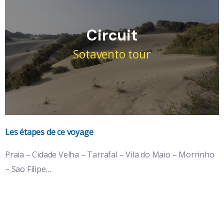
Circuit
Sotavento tour
Les étapes de ce voyage
Îles : Santiago, Maio, Fogo, Brava
Praia – Cidade Velha – Tarrafal – Vila do Maio – Morrinho
– Sao Filipe…
l'île volcan et l'île sauvage, époustouflantes ses perles
noires.
Voir le détail