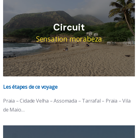
Voir le détail
Circuit
Sensation morabeza
Les étapes de ce voyage
Îles : Santiago & Maio
Praia – Cidade Velha – Assomada – Tarrafal – Praia – Vila
de Maio…
l'île volcan et l'île sauvage, époustouflantes ses perles
noires.
Voir le détail