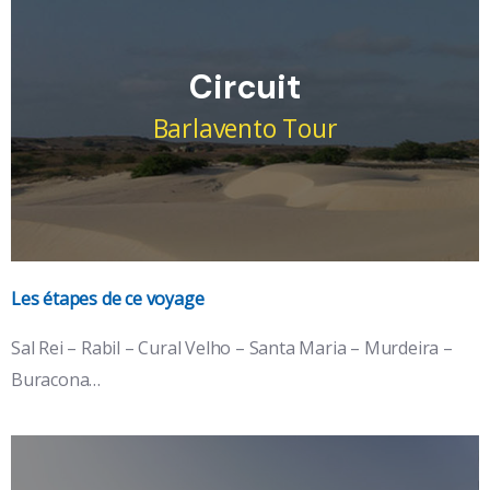
Circuit
Barlavento Tour
Les étapes de ce voyage
Îles : Boa Vista, Sal, Sao Nicolau...
Sal Rei – Rabil – Cural Velho – Santa Maria – Murdeira –
Buracona…
l'île volcan et l'île sauvage, époustouflantes ses perles
noires.
Voir le détail